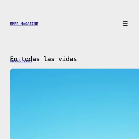
Saltar
al
contenido
ERRR MAGAZINE
En todas las vidas
Spectrosol