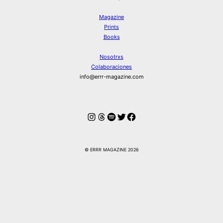
Magazine
Prints
Books
Nosotrxs
Colaboraciones
info@errr-magazine.com
Instagram
Hilos
Spotify
Twitter
Facebook
© ERRR MAGAZINE 2026