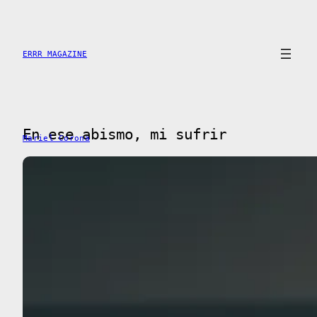
Saltar
al
contenido
ERRR MAGAZINE
En ese abismo, mi sufrir
Mariel Corona