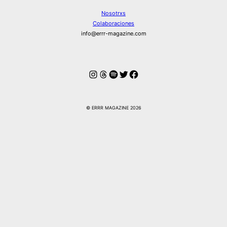
Nosotrxs
Colaboraciones
info@errr-magazine.com
Instagram
Hilos
Spotify
Twitter
Facebook
© ERRR MAGAZINE 2026