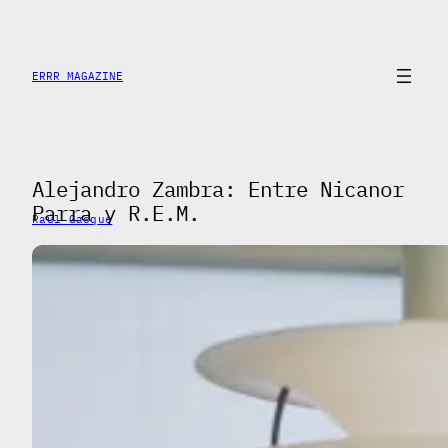
Saltar
al
contenido
ERRR MAGAZINE
Alejandro Zambra: Entre Nicanor
Parra y R.E.M.
Raúl Gasque