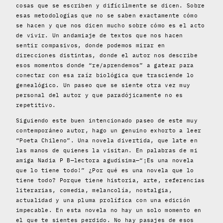
cosas que se escriben y difícilmente se dicen. Sobre
esas metodologías que no se saben exactamente cómo
se hacen y que nos dicen mucho sobre cómo es el acto
de vivir. Un andamiaje de textos que nos hacen
sentir compasivos, donde podemos mirar en
direcciones distintas, donde el autor nos describe
esos momentos donde “re/aprendemos” a gatear para
conectar con esa raíz biológica que trasciende lo
genealógico. Un paseo que se siente otra vez muy
personal del autor y que paradójicamente no es
repetitivo.
Siguiendo este buen intencionado paseo de este muy
contemporáneo autor, hago un genuino exhorto a leer
“Poeta Chileno”. Una novela divertida, que late en
las manos de quienes la visitan. En palabras de mi
amiga Nadia P B—lectora agudísima—“¡Es una novela
que lo tiene todo!” ¿Por qué es una novela que lo
tiene todo? Porque tiene historia, arte, referencias
literarias, comedia, melancolía, nostalgia,
actualidad y una pluma prolífica con una edición
impecable. En esta novela no hay un solo momento en
el que te sientes perdido. No hay pasajes de esos