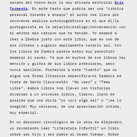
sacado del horno bajo la muy atinada editorial
Gris
Tormenta
. En este texto que podría ser una “crónica
personal tirando a ensayo” el autor nos lleva por
recovecos amplios autobiográficos en el que él/la
protagonista es la relación/diálogo/conversación con
el editor más cercano que ha tenido. Yo empecé a
leer a Zambra justo con este libro, que es uno de
sus últimos y sugiero ampliamente hacerlo así. Con
los libros de Zambra parece estar muy permitido
empezar al revés. Ya que en muchos de sus libros hay
mención y guiños de sus libros anteriores, pero
nunca spoilers. Posterior a este “Cuento” que no
sigue una forma literaria específica—ni tampoco se
trata de Santa Claus—están “No Leer” y “Tema
Libre”. Ambos libros nos llevan con historias
diversas a un universo lúdico, tierno, lleno de
pasajes que uno diría “yo viví algo así” o “¡me lo
imaginé! Muy cercanos, de una aproximación íntima,
muy especial.
En un desorden cronológico de la obra de Alejandro,
yo recomiendo leer “Literatura Infantil” un libro
sobre ser hijo y ser padre al mismo tiempo. Sobre