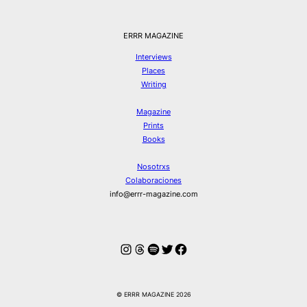
ERRR MAGAZINE
Interviews
Places
Writing
Magazine
Prints
Books
Nosotrxs
Colaboraciones
info@errr-magazine.com
Instagram
Hilos
Spotify
Twitter
Facebook
© ERRR MAGAZINE 2026