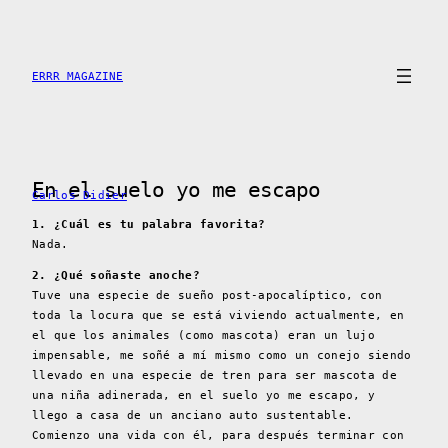
Saltar
al
contenido
ERRR MAGAZINE
En el suelo yo me escapo
Carlos Didier
1. ¿Cuál es tu palabra favorita?
Nada.
2. ¿Qué soñaste anoche?
Tuve una especie de sueño post-apocalíptico, con
toda la locura que se está viviendo actualmente, en
el que los animales (como mascota) eran un lujo
impensable, me soñé a mí mismo como un conejo siendo
llevado en una especie de tren para ser mascota de
una niña adinerada, en el suelo yo me escapo, y
llego a casa de un anciano auto sustentable.
Comienzo una vida con él, para después terminar con