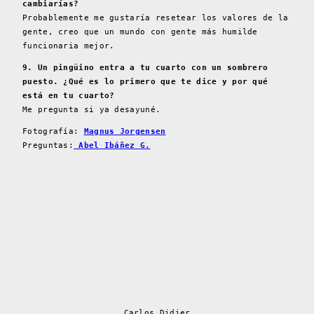
cambiarías?
Probablemente me gustaría resetear los valores de la
gente, creo que un mundo con gente más humilde
funcionaria mejor.
9. Un pingüino entra a tu cuarto con un sombrero
puesto. ¿Qué es lo primero que te dice y por qué
está en tu cuarto?
Me pregunta si ya desayuné.
Fotografía:
Magnus Jorgensen
Preguntas:
Abel Ibáñez G.
Carlos Didier