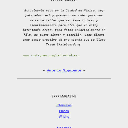
Actualmente vivo en la Ciudad de México, soy
patinador, estoy grabando un video para una
marca de tablas que se llama lúdica, y
simultáneamente para otra que yo estoy
intentando crear, tomo fotos principalmente en
film, me gusta pintar y escribir. Gano dinero
como socio creativo de una tienda que se llama
Treee Skateboarding.
www.instagram.com/carlosdidierr
←
Anterior
Siguiente
→
ERRR MAGAZINE
Interviews
Places
Writing