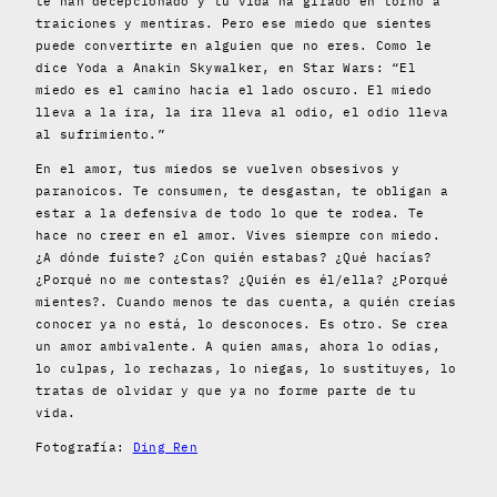
te han decepcionado y tu vida ha girado en torno a
traiciones y mentiras. Pero ese miedo que sientes
puede convertirte en alguien que no eres. Como le
dice Yoda a Anakin Skywalker, en Star Wars: “El
miedo es el camino hacia el lado oscuro. El miedo
lleva a la ira, la ira lleva al odio, el odio lleva
al sufrimiento.”
En el amor, tus miedos se vuelven obsesivos y
paranoicos. Te consumen, te desgastan, te obligan a
estar a la defensiva de todo lo que te rodea. Te
hace no creer en el amor. Vives siempre con miedo.
¿A dónde fuiste? ¿Con quién estabas? ¿Qué hacías?
¿Porqué no me contestas? ¿Quién es él/ella? ¿Porqué
mientes?. Cuando menos te das cuenta, a quién creías
conocer ya no está, lo desconoces. Es otro. Se crea
un amor ambivalente. A quien amas, ahora lo odias,
lo culpas, lo rechazas, lo niegas, lo sustituyes, lo
tratas de olvidar y que ya no forme parte de tu
vida.
Fotografía:
Ding Ren