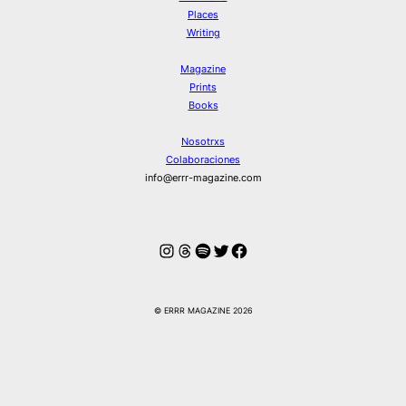
Places
Writing
Magazine
Prints
Books
Nosotrxs
Colaboraciones
info@errr-magazine.com
Instagram
Hilos
Spotify
Twitter
Facebook
© ERRR MAGAZINE 2026