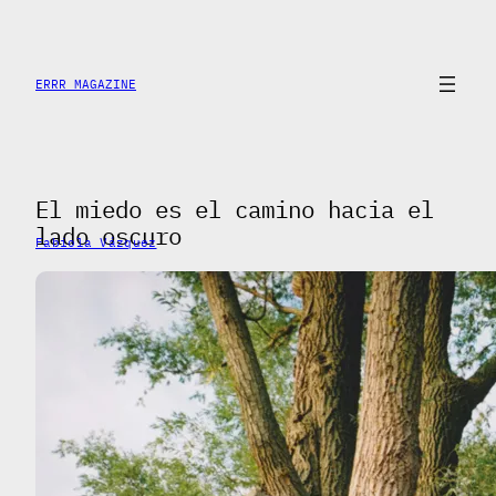
Saltar
al
contenido
ERRR MAGAZINE
El miedo es el camino hacia el
lado oscuro
Fabiola Vázquez