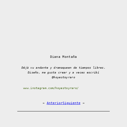
Diana Montaña
Déjà vu andante y dramaqueen de tiempos libres.
Diseño, me gusta crear y a veces escribí
@hoyestoyraro
www.instagram.com/hoyestoyraro/
←
Anterior
Siguiente
→