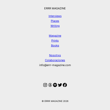
ERRR MAGAZINE
Interviews
Places
Writing
Magazine
Prints
Books
Nosotrxs
Colaboraciones
info@errr-magazine.com
Instagram
Hilos
Spotify
Twitter
Facebook
© ERRR MAGAZINE 2026