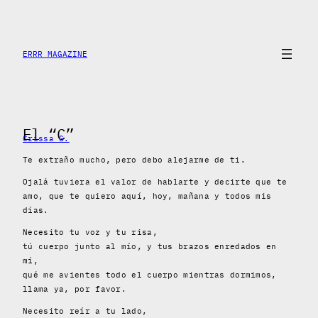
Saltar
al
contenido
ERRR MAGAZINE
El “C”
Crissa G.
Te extraño mucho, pero debo alejarme de ti.
Ojalá tuviera el valor de hablarte y decirte que te
amo, que te quiero aquí, hoy, mañana y todos mis
días.
Necesito tu voz y tu risa,
tú cuerpo junto al mío, y tus brazos enredados en
mí,
qué me avientes todo el cuerpo mientras dormimos,
llama ya, por favor.
Necesito reír a tu lado,