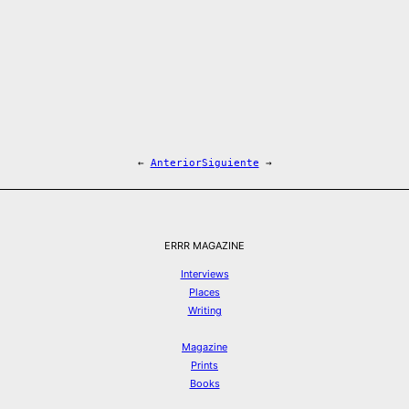
←
Anterior
Siguiente
→
ERRR MAGAZINE
Interviews
Places
Writing
Magazine
Prints
Books