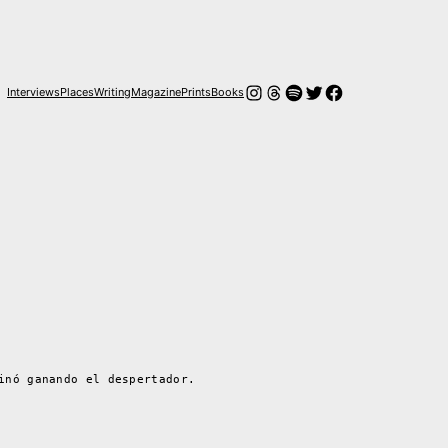
Instagram
Hilos
Spotify
Twitter
Facebook
Interviews
Places
Writing
Magazine
Prints
Books
inó ganando el despertador.