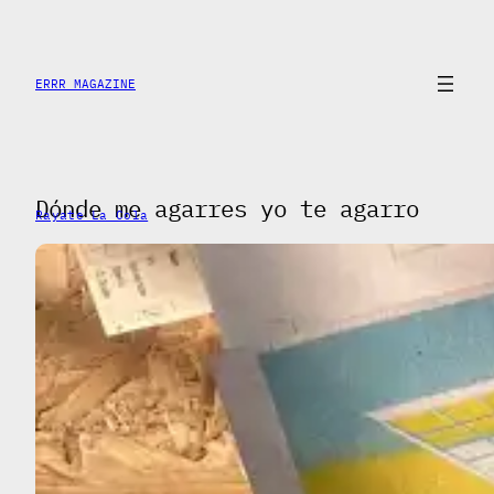
Saltar
al
contenido
ERRR MAGAZINE
Dónde me agarres yo te agarro
Rayate La Cola