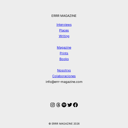
ERRR MAGAZINE
Interviews
Places
Writing
Magazine
Prints
Books
Nosotrxs
Colaboraciones
info@errr-magazine.com
Instagram
Hilos
Spotify
Twitter
Facebook
© ERRR MAGAZINE 2026