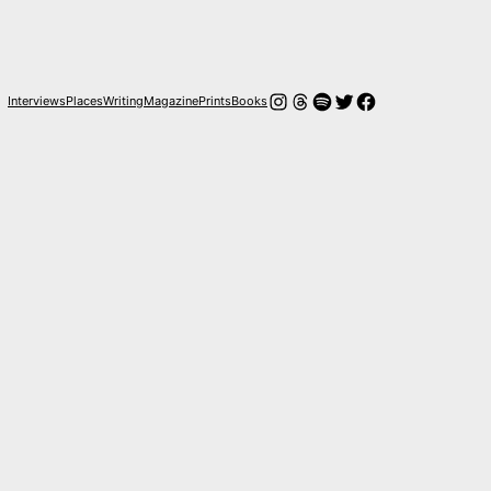
Instagram
Hilos
Spotify
Twitter
Facebook
Interviews
Places
Writing
Magazine
Prints
Books