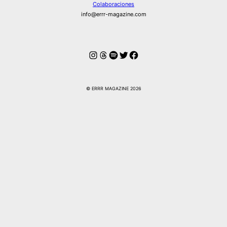
Colaboraciones
info@errr-magazine.com
Instagram
Hilos
Spotify
Twitter
Facebook
© ERRR MAGAZINE 2026