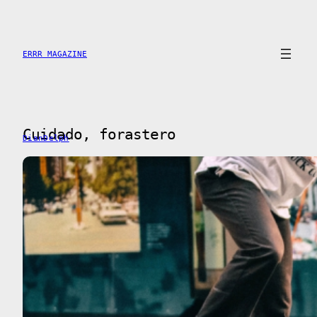
Saltar
al
contenido
ERRR MAGAZINE
Cuidado, forastero
DianDelph