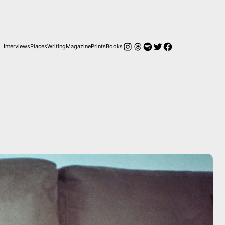
Instagram
Hilos
Spotify
Twitter
Facebook
Interviews
Places
Writing
Magazine
Prints
Books