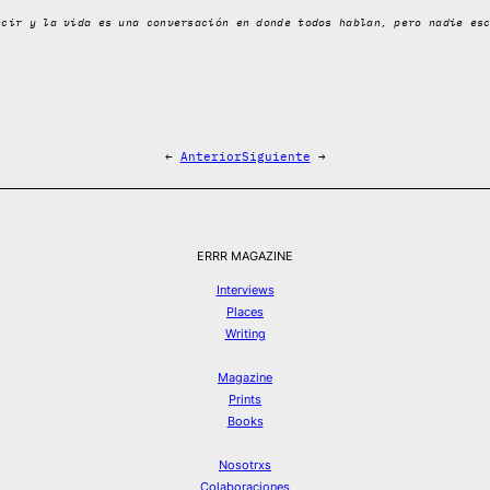
ecir y la vida es una conversación en donde todos hablan, pero nadie es
←
Anterior
Siguiente
→
ERRR MAGAZINE
Interviews
Places
Writing
Magazine
Prints
Books
Nosotrxs
Colaboraciones