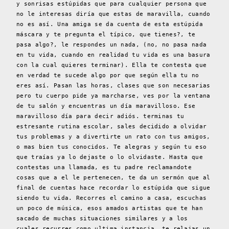
y sonrisas estúpidas que para cualquier persona que
no le interesas diría que estas de maravilla, cuando
no es así. Una amiga se da cuenta de esta estúpida
máscara y te pregunta el típico, que tienes?, te
pasa algo?, le respondes un nada, (no, no pasa nada
en tu vida, cuando en realidad tu vida es una basura
con la cual quieres terminar). Ella te contesta que
en verdad te sucede algo por que según ella tu no
eres así. Pasan las horas, clases que son necesarias
pero tu cuerpo pide ya marcharse, ves por la ventana
de tu salón y encuentras un día maravilloso. Ese
maravilloso día para decir adiós. terminas tu
estresante rutina escolar, sales decidido a olvidar
tus problemas y a divertirte un rato con tus amigos,
o mas bien tus conocidos. Te alegras y según tu eso
que traías ya lo dejaste o lo olvidaste. Hasta que
contestas una llamada, es tu padre reclamandote
cosas que a el le pertenecen, te da un sermón que al
final de cuentas hace recordar lo estúpida que sigue
siendo tu vida. Recorres el camino a casa, escuchas
un poco de música, esos amados artistas que te han
sacado de muchas situaciones similares y a los
cuales recurres como ultima instancia, te relajas un