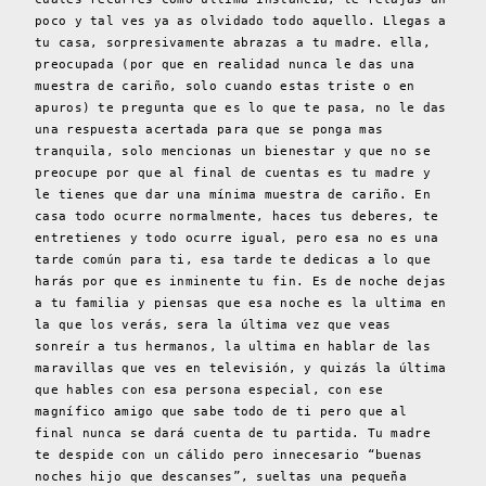
poco y tal ves ya as olvidado todo aquello. Llegas a
tu casa, sorpresivamente abrazas a tu madre. ella,
preocupada (por que en realidad nunca le das una
muestra de cariño, solo cuando estas triste o en
apuros) te pregunta que es lo que te pasa, no le das
una respuesta acertada para que se ponga mas
tranquila, solo mencionas un bienestar y que no se
preocupe por que al final de cuentas es tu madre y
le tienes que dar una mínima muestra de cariño. En
casa todo ocurre normalmente, haces tus deberes, te
entretienes y todo ocurre igual, pero esa no es una
tarde común para ti, esa tarde te dedicas a lo que
harás por que es inminente tu fin. Es de noche dejas
a tu familia y piensas que esa noche es la ultima en
la que los verás, sera la última vez que veas
sonreír a tus hermanos, la ultima en hablar de las
maravillas que ves en televisión, y quizás la última
que hables con esa persona especial, con ese
magnífico amigo que sabe todo de ti pero que al
final nunca se dará cuenta de tu partida. Tu madre
te despide con un cálido pero innecesario “buenas
noches hijo que descanses”, sueltas una pequeña