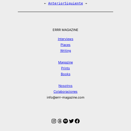
←
Anterior
Siguiente
→
ERRR MAGAZINE
Interviews
Places
Writing
Magazine
Prints
Books
Nosotrxs
Colaboraciones
info@errr-magazine.com
Instagram
Hilos
Spotify
Twitter
Facebook