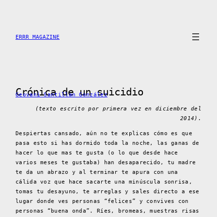
Saltar
al
contenido
ERRR MAGAZINE
Crónica de un suicidio
Geovani Santillan González
(texto escrito por primera vez en diciembre del
2014).
Despiertas cansado, aún no te explicas cómo es que
pasa esto si has dormido toda la noche, las ganas de
hacer lo que mas te gusta (o lo que desde hace
varios meses te gustaba) han desaparecido, tu madre
te da un abrazo y al terminar te apura con una
cálida voz que hace sacarte una minúscula sonrisa,
tomas tu desayuno, te arreglas y sales directo a ese
lugar donde ves personas “felices” y convives con
personas “buena onda”. Ríes, bromeas, muestras risas