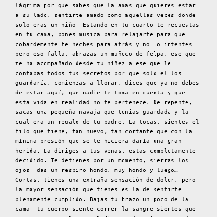
lágrima por que sabes que la amas que quieres estar
a su lado, sentirte amado como aquellas veces donde
solo eras un niño. Estando en tu cuarto te recuestas
en tu cama, pones musica para relajarte para que
cobardemente te heches para atrás y no lo intentes
pero eso falla, abrazas un muñeco de felpa, ese que
te ha acompañado desde tu niñez a ese que le
contabas todos tus secretos por que solo el los
guardaría, comienzas a llorar, dices que ya no debes
de estar aquí, que nadie te toma en cuenta y que
esta vida en realidad no te pertenece. De repente,
sacas una pequeña navaja que tenias guardada y la
cual era un regalo de tu padre, La tocas, sientes el
filo que tiene, tan nuevo, tan cortante que con la
mínima presión que se le hiciera daría una gran
herida. La diriges a tus venas, estas completamente
decidido. Te detienes por un momento, sierras los
ojos, das un respiro hondo, muy hondo y luego…
Cortas, tienes una extraña sensación de dolor, pero
la mayor sensación que tienes es la de sentirte
plenamente cumplido. Bajas tu brazo un poco de la
cama, tu cuerpo siente correr la sangre sientes que