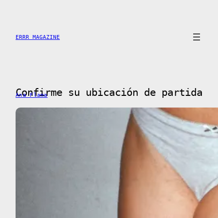
Saltar
al
contenido
ERRR MAGAZINE
Confirme su ubicación de partida
Ana Flama