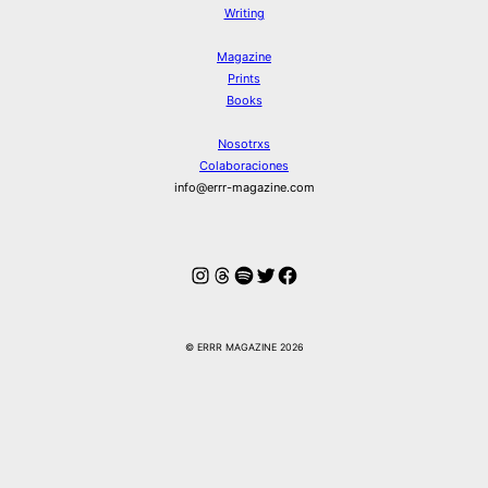
Writing
Magazine
Prints
Books
Nosotrxs
Colaboraciones
info@errr-magazine.com
Instagram
Hilos
Spotify
Twitter
Facebook
© ERRR MAGAZINE 2026