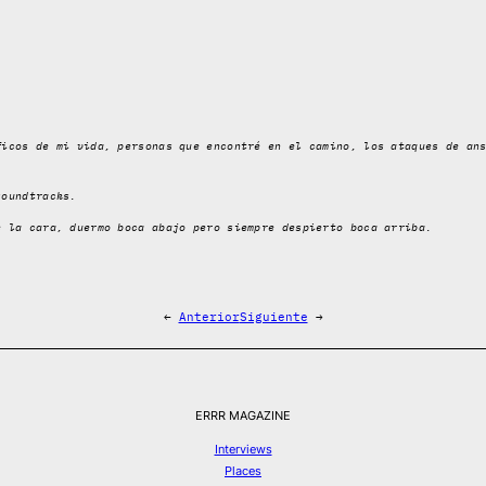
ficos de mi vida, personas que encontré en el camino, los ataques de an
soundtracks.
e la cara, duermo boca abajo pero siempre despierto boca arriba.
←
Anterior
Siguiente
→
ERRR MAGAZINE
Interviews
Places