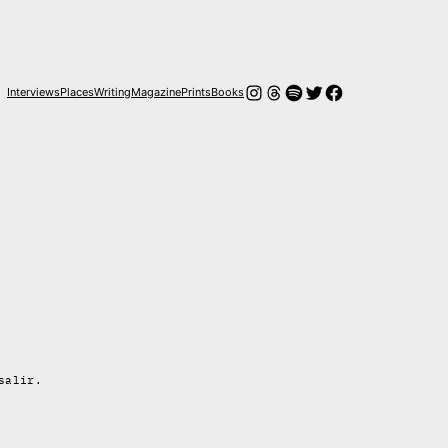
Instagram
Hilos
Spotify
Twitter
Facebook
Interviews
Places
Writing
Magazine
Prints
Books
salir.