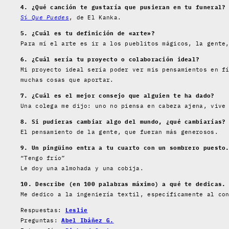
4. ¿Qué canción te gustaría que pusieran en tu funeral?
Sí Que Puedes
, de El Kanka.
5. ¿Cuál es tu definición de «arte»?
Para mí el arte es ir a los pueblitos mágicos, la gente
6. ¿Cuál sería tu proyecto o colaboración ideal?
Mi proyecto ideal sería poder ver mis pensamientos en f
muchas cosas que aportar.
7. ¿Cuál es el mejor consejo que alguien te ha dado?
Una colega me dijo: uno no piensa en cabeza ajena, vive
8. Si pudieras cambiar algo del mundo, ¿qué cambiarías?
El pensamiento de la gente, que fueran más generosos.
9. Un pingüino entra a tu cuarto con un sombrero puesto
“Tengo frío”
Le doy una almohada y una cobija.
10. Describe (en 100 palabras máximo) a qué te dedicas.
Me dedico a la ingeniería textil, específicamente al co
Respuestas:
Leslie
Preguntas:
Abel Ibáñez G.