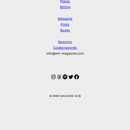
Places
Writing
Magazine
Prints
Books
Nosotrxs
Colaboraciones
info@errr-magazine.com
Instagram
Hilos
Spotify
Twitter
Facebook
© ERRR MAGAZINE 2026