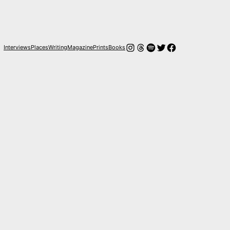
Instagram
Hilos
Spotify
Twitter
Facebook
Interviews
Places
Writing
Magazine
Prints
Books