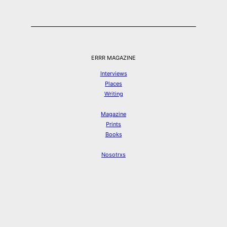
ERRR MAGAZINE
Interviews
Places
Writing
Magazine
Prints
Books
Nosotrxs
Colaboraciones
info@errr-magazine.com
Instagram
Hilos
Spotify
Twitter
Facebook