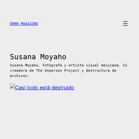
Saltar
al
contenido
ERRR MAGAZINE
Susana Moyaho
Susana Moyaho. Fotógrafa y artista visual mexicana. Co
creadora de The Unperson Project y destructura de
archivos.