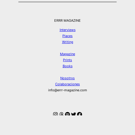
ERRR MAGAZINE
Interviews
Places
Writing
Magazine
Prints
Books
Nosotrxs
Colaboraciones
info@errr-magazine.com
Instagram
Hilos
Spotify
Twitter
Facebook
© ERRR MAGAZINE 2026