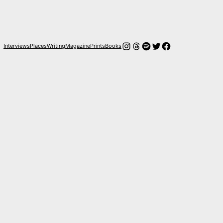
Instagram
Hilos
Spotify
Twitter
Facebook
Interviews
Places
Writing
Magazine
Prints
Books