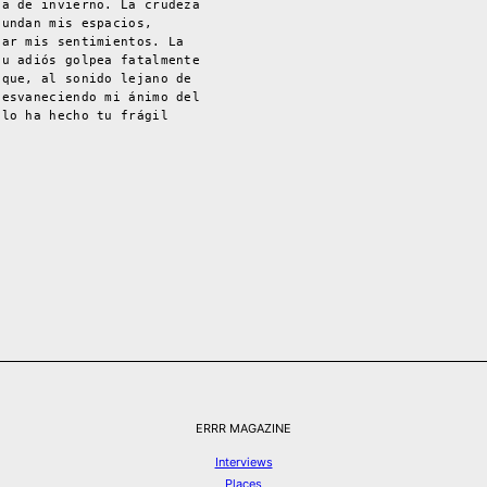
ca de invierno. La crudeza
nundan mis espacios,
sar mis sentimientos. La
tu adiós golpea fatalmente
 que, al sonido lejano de
desvaneciendo mi ánimo del
 lo ha hecho tu frágil
ERRR MAGAZINE
Interviews
Places