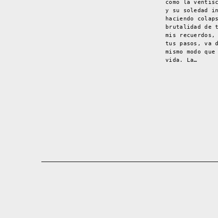
como la ventis
y su soledad i
haciendo colap
brutalidad de 
mis recuerdos,
tus pasos, va 
mismo modo que
vida. La…