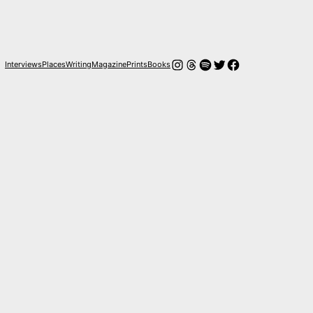
Instagram
Hilos
Spotify
Twitter
Facebook
Interviews
Places
Writing
Magazine
Prints
Books