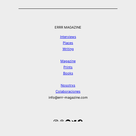
ERRR MAGAZINE
Interviews
Places
Writing
Magazine
Prints
Books
Nosotrxs
Colaboraciones
info@errr-magazine.com
Instagram
Hilos
Spotify
Twitter
Facebook