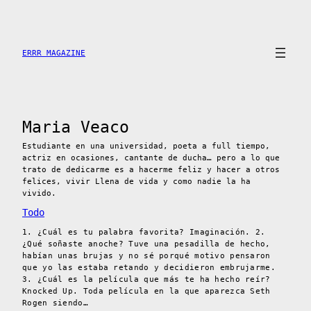
Saltar
al
contenido
ERRR MAGAZINE
Maria Veaco
Estudiante en una universidad, poeta a full tiempo,
actriz en ocasiones, cantante de ducha… pero a lo que
trato de dedicarme es a hacerme feliz y hacer a otros
felices, vivir Llena de vida y como nadie la ha
vivido.
Todo
1. ¿Cuál es tu palabra favorita? Imaginación. 2.
¿Qué soñaste anoche? Tuve una pesadilla de hecho,
habían unas brujas y no sé porqué motivo pensaron
que yo las estaba retando y decidieron embrujarme.
3. ¿Cuál es la película que más te ha hecho reír?
Knocked Up. Toda película en la que aparezca Seth
Rogen siendo…