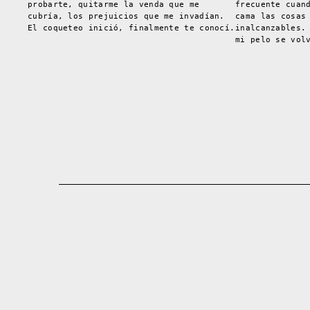
probarte, quitarme la venda que me
frecuente cuan
cubría, los prejuicios que me invadían.
cama las cosas
El coqueteo inició, finalmente te conocí.
inalcanzables.
mi pelo se vol