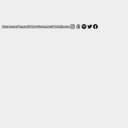
Instagram
Hilos
Spotify
Twitter
Facebook
Interviews
Places
Writing
Magazine
Prints
Books