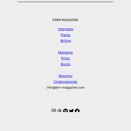
ERRR MAGAZINE
Interviews
Places
Writing
Magazine
Prints
Books
Nosotrxs
Colaboraciones
info@errr-magazine.com
Instagram
Hilos
Spotify
Twitter
Facebook
© ERRR MAGAZINE 2026