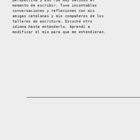
perspectiva y eso fue muy valioso al
momento de escribir. Tuve incontables
conversaciones y reflexiones con mis
amigas catalanas y mis compañeros de los
talleres de escritura. Escuché otro
idioma hasta entenderlo. Aprendí a
modificar el mío para que me entendieran.