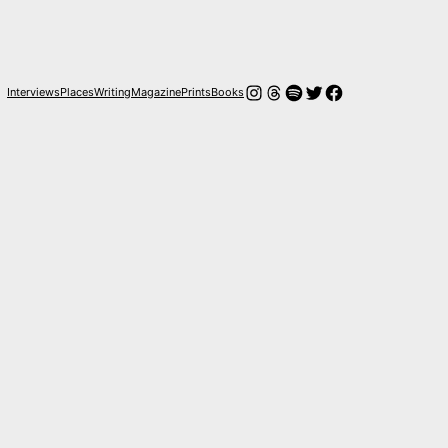
Instagram
Hilos
Spotify
Twitter
Facebook
Interviews
Places
Writing
Magazine
Prints
Books