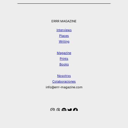
ERRR MAGAZINE
Interviews
Places
Writing
Magazine
Prints
Books
Nosotrxs
Colaboraciones
info@errr-magazine.com
Instagram
Hilos
Spotify
Twitter
Facebook