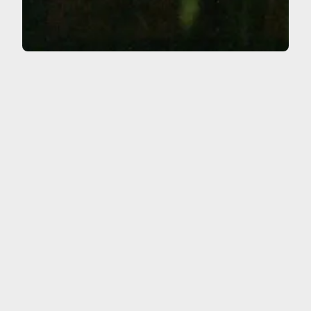
Montaña de fuego
Mi trabajo suele comenzar desde un impulso visceral:
la necesidad de recrear una sensación, un estado
emocional o incluso una imagen que aparece en un
sueño. Muchas veces ese impulso nace también del
duelo y del intento de darle forma a aquello que
duele, para poder transformarlo en imagen. En esos
momentos siento el deseo…