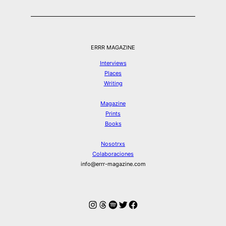
ERRR MAGAZINE
Interviews
Places
Writing
Magazine
Prints
Books
Nosotrxs
Colaboraciones
info@errr-magazine.com
Instagram
Hilos
Spotify
Twitter
Facebook