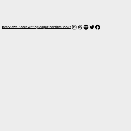
Instagram
Hilos
Spotify
Twitter
Facebook
Interviews
Places
Writing
Magazine
Prints
Books