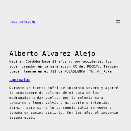
Saltar
al
contenido
ERRR MAGAZINE
Alberto Alvarez Alejo
Nací en Córdoba hace 29 años y, por accidente, fui
joven creador en la generación XX del PECDAV. También
pueden leerme en el #21 de MULABLANCA. TW: @__Poke
caminatas
Durante un tiempo sufrí de insomnio severo y agarré
la acostumbre de salirme de mi casa en las
madrugadas a dar vueltas por la colonia para
cansarme y luego volvía a mi cuarto e intentaba
dormir, pero si no lo conseguía salía de nuevo y
tomaba un camino distinto. Con los años el insomnio
desapareció…