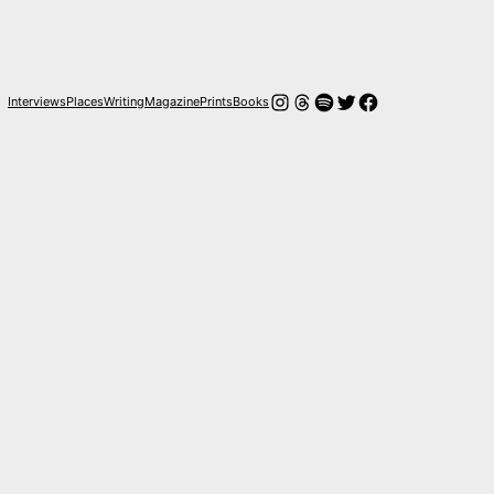
Instagram
Hilos
Spotify
Twitter
Facebook
Interviews
Places
Writing
Magazine
Prints
Books