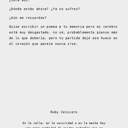
¿Será así?
¿Dónde estás ahora? ¿Ya no sufres?
¿Aún me recuerdas?
Quise escribir un poema
a tu memoria pero mi cerebro
está muy desgastado, no sé, probablemente pienso más
de lo que debería, pero tu partida dejó ese hueco en
el corazón que parece nunca irse.
Ruby Cenicero
En la calle, en la oscuridad o en la mente hay
una gran cantidad de ruidos extraños que se