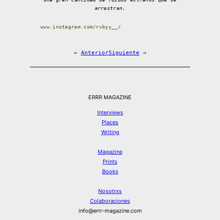
arrastran.
www.instagram.com/rvbyy__/
←
Anterior
Siguiente
→
ERRR MAGAZINE
Interviews
Places
Writing
Magazine
Prints
Books
Nosotrxs
Colaboraciones
info@errr-magazine.com