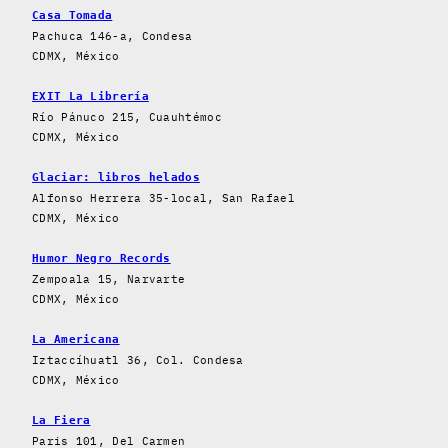
Casa Tomada
Pachuca 146-a, Condesa
CDMX, México
EXIT La Librería
Río Pánuco 215, Cuauhtémoc
CDMX, México
Glaciar: libros helados
Alfonso Herrera 35-local, San Rafael
CDMX, México
Humor Negro Records
Zempoala 15, Narvarte
CDMX, México
La Americana
Iztaccíhuatl 36, Col. Condesa
CDMX, México
La Fiera
Paris 101, Del Carmen