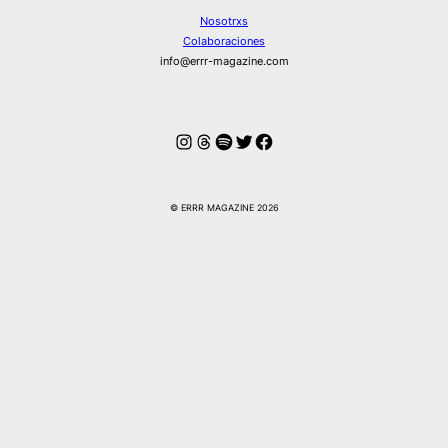
Nosotrxs
Colaboraciones
info@errr-magazine.com
Instagram
Hilos
Spotify
Twitter
Facebook
© ERRR MAGAZINE 2026