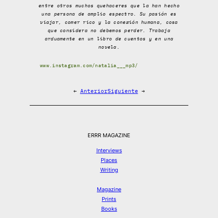
entre otros muchos quehaceres que la han hecho
una persona de amplio espectro. Su pasión es
viajar, comer rico y la conexión humana, cosa
que considera no debemos perder. Trabaja
arduamente en un libro de cuentos y en una
novela.
www.instagram.com/natalia___mp3/
←
Anterior
Siguiente
→
ERRR MAGAZINE
Interviews
Places
Writing
Magazine
Prints
Books