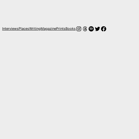
Instagram
Hilos
Spotify
Twitter
Facebook
Interviews
Places
Writing
Magazine
Prints
Books