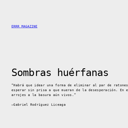
Saltar
al
contenido
ERRR MAGAZINE
Sombras huérfanas
“Habrá que idear una forma de eliminar al par de ratone
esperar sin prisa a que mueran de la desesperación. En 
arrojes a la basura aún vivos.”
–Gabriel Rodríguez Liceaga