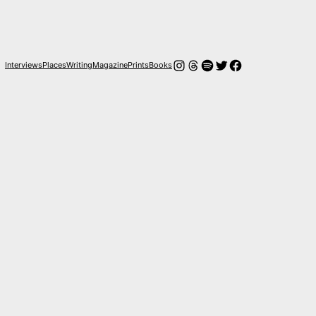
Instagram
Hilos
Spotify
Twitter
Facebook
Interviews
Places
Writing
Magazine
Prints
Books