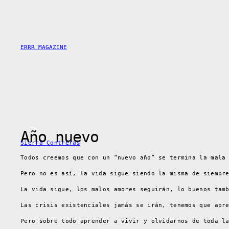
Saltar
al
contenido
ERRR MAGAZINE
Año nuevo
Sierra Contreras
Todos creemos que con un “nuevo año” se termina la mala
Pero no es así, la vida sigue siendo la misma de siempr
La vida sigue, los malos amores seguirán, lo buenos tam
Las crisis existenciales jamás se irán, tenemos que apr
Pero sobre todo aprender a vivir y olvidarnos de toda l