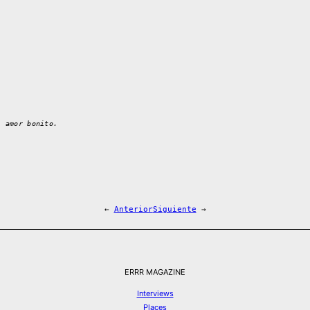
l amor bonito.
←
Anterior
Siguiente
→
ERRR MAGAZINE
Interviews
Places