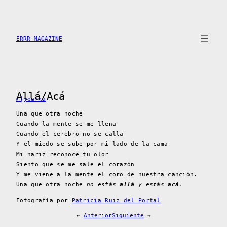
Saltar
al
contenido
ERRR MAGAZINE
Allá/Acá
mjybarra
Una que otra noche
Cuando la mente se me llena
Cuando el cerebro no se calla
Y el miedo se sube por mi lado de la cama
Mi nariz reconoce tu olor
Siento que se me sale el corazón
Y me viene a la mente el coro de nuestra canción.
Una que otra noche
no estás
allá
y estás
acá
.
Fotografía por
Patricia Ruiz del Portal
←
Anterior
Siguiente
→