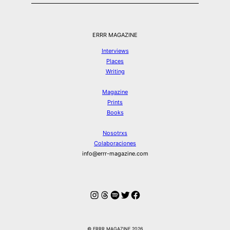
ERRR MAGAZINE
Interviews
Places
Writing
Magazine
Prints
Books
Nosotrxs
Colaboraciones
info@errr-magazine.com
Instagram
Hilos
Spotify
Twitter
Facebook
© ERRR MAGAZINE 2026