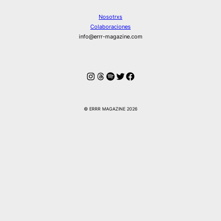
Nosotrxs
Colaboraciones
info@errr-magazine.com
Instagram
Hilos
Spotify
Twitter
Facebook
© ERRR MAGAZINE 2026