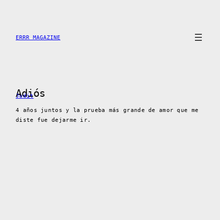
Saltar
al
contenido
ERRR MAGAZINE
Adiós
Judit
4 años juntos y la prueba más grande de amor que me
diste fue dejarme ir.