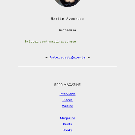
Martín Avechuco
blablabla
twitter.com/_martinavechuco
←
Anterior
Siguiente
→
ERRR MAGAZINE
Interviews
Places
Writing
Magazine
Prints
Books