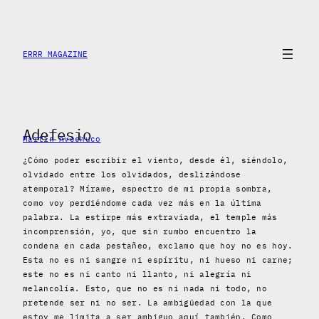
Saltar
al
contenido
ERRR MAGAZINE
Adefesio
Martín Avechuco
¿Cómo poder escribir el viento, desde él, siéndolo,
olvidado entre los olvidados, deslizándose
atemporal? Mírame, espectro de mi propia sombra,
como voy perdiéndome cada vez más en la última
palabra. La estirpe más extraviada, el temple más
incomprensión, yo, que sin rumbo encuentro la
condena en cada pestañeo, exclamo que hoy no es hoy.
Esta no es ni sangre ni espíritu, ni hueso ni carne;
este no es ni canto ni llanto, ni alegría ni
melancolía. Esto, que no es ni nada ni todo, no
pretende ser ni no ser. La ambigüedad con la que
estoy me limita a ser ambiguo aquí también. Como