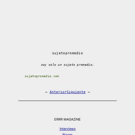
sujetopromedio
soy solo un sujeto promedio.
sujetopromedio.com
←
Anterior
Siguiente
→
ERRR MAGAZINE
Interviews
Places