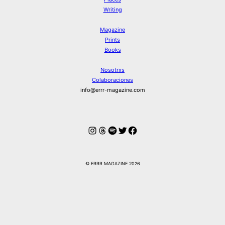
Writing
Magazine
Prints
Books
Nosotrxs
Colaboraciones
info@errr-magazine.com
Instagram
Hilos
Spotify
Twitter
Facebook
© ERRR MAGAZINE 2026