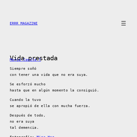
Saltar
al
contenido
ERRR MAGAZINE
Vida prestada
Maria Camila T
Siempre soñó
con tener una vida que no era suya.
Se esforzó mucho
hasta que en algún momento la consiguió.
Cuando la tuvo
se apropió de ella con mucha fuerza.
Después de todo,
no era suya
tal demencia.