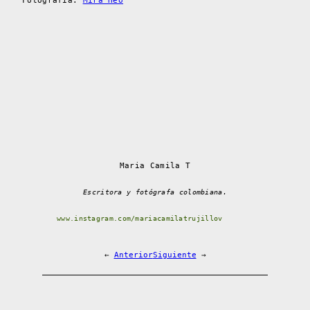
Fotografía:
Mira Heo
Maria Camila T
Escritora y fotógrafa colombiana.
www.instagram.com/mariacamilatrujillov
←
Anterior
Siguiente
→