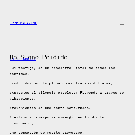
Saltar
al
contenido
ERRR MAGAZINE
Un Sueño Perdido
Chris Chávez
Fui testigo, de un descontrol total de todos los
sentidos,
producidos por la plena concentración del alma,
expuestos al silencio absoluto; Fluyendo a través de
vibraciones,
provenientes de una mente perturbada.
Mientras mi cuerpo se sumergía en la absoluta
disonancia,
una sensación de muerte provocaba.