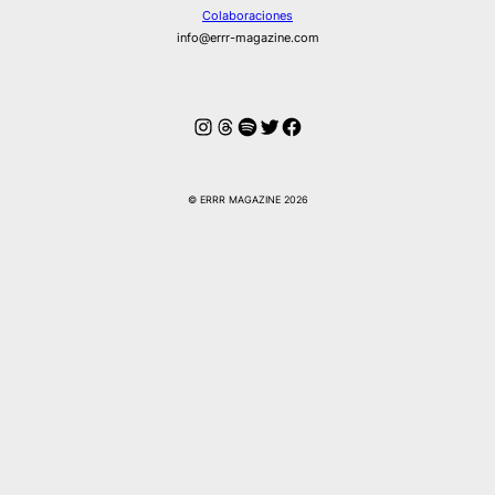
Colaboraciones
info@errr-magazine.com
Instagram
Hilos
Spotify
Twitter
Facebook
© ERRR MAGAZINE 2026