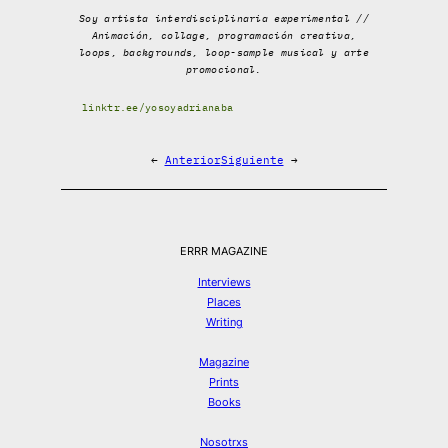
Soy artista interdisciplinaria experimental //
Animación, collage, programación creativa,
loops, backgrounds, loop-sample musical y arte
promocional.
linktr.ee/yosoyadrianaba
←
Anterior
Siguiente
→
ERRR MAGAZINE
Interviews
Places
Writing
Magazine
Prints
Books
Nosotrxs