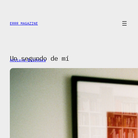
Saltar
al
contenido
ERRR MAGAZINE
Un segundo de mí
Adriana Balderas