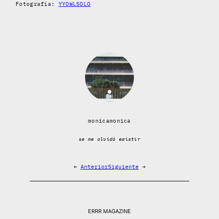
Fotografía:
YYOWLSOLO
monicamonica
se me olvidó existir
←
Anterior
Siguiente
→
ERRR MAGAZINE