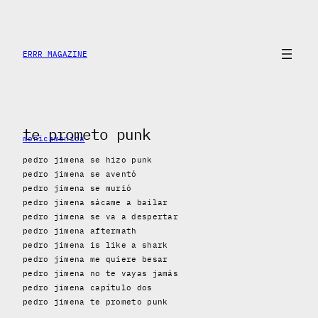
Saltar
al
contenido
ERRR MAGAZINE
te prometo punk
monicamonica
pedro jimena se hizo punk
pedro jimena se aventó
pedro jimena se murió
pedro jimena sácame a bailar
pedro jimena se va a despertar
pedro jimena aftermath
pedro jimena is like a shark
pedro jimena me quiere besar
pedro jimena no te vayas jamás
pedro jimena capítulo dos
pedro jimena te prometo punk