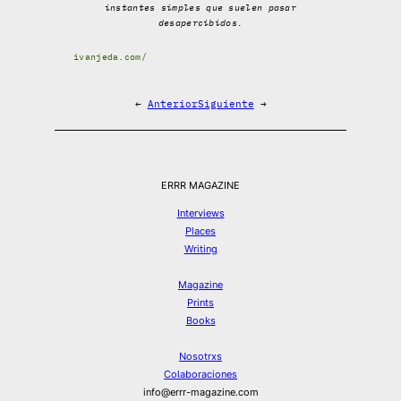
instantes simples que suelen pasar
desapercibidos.
ivanjeda.com/
←
Anterior
Siguiente
→
ERRR MAGAZINE
Interviews
Places
Writing
Magazine
Prints
Books
Nosotrxs
Colaboraciones
info@errr-magazine.com