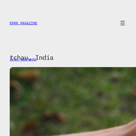
Saltar
al
contenido
ERRR MAGAZINE
tchau, India
Iván Grajeda