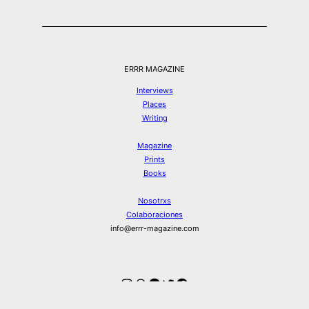
ERRR MAGAZINE
Interviews
Places
Writing
Magazine
Prints
Books
Nosotrxs
Colaboraciones
info@errr-magazine.com
Instagram
Hilos
Spotify
Twitter
Facebook