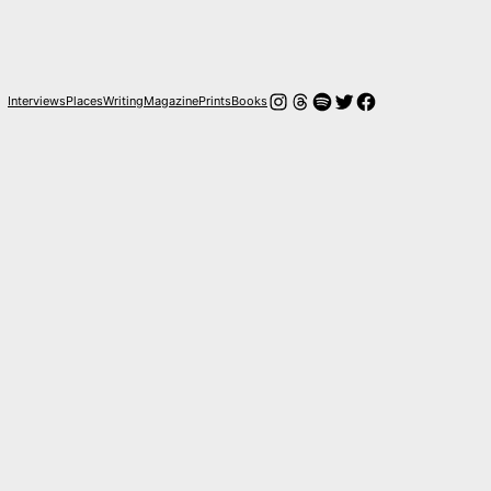
Instagram
Hilos
Spotify
Twitter
Facebook
Interviews
Places
Writing
Magazine
Prints
Books