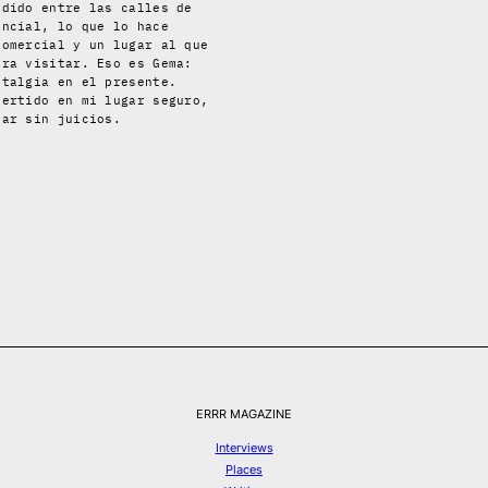
ndido entre las calles de
encial, lo que lo hace
comercial y un lugar al que
ara visitar. Eso es Gema:
stalgia en el presente.
vertido en mi lugar seguro,
ear sin juicios.
ERRR MAGAZINE
Interviews
Places