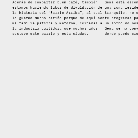
Además de compartir buen café, también
Gema está esco
estamos haciendo labor de divulgación de
una zona resid
la historia del “Barrio Arriba”, al cual
tranquilo, no 
le guardo mucho cariño porque de aquí son
te programas p
mi familia paterna y materna, cercanas a
un sorbo de no
la industria curtidora que muchos años
Gema se ha con
sostuvo este barrio y esta ciudad.
donde puedo cr