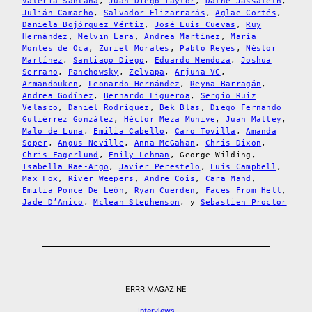
Valeria Santana
,
Juan Diego Taylor
,
Dafne Jassafeth
,
Julián Camacho
,
Salvador Elizarrarás
,
Aglae Cortés
,
Daniela Bojórquez Vértiz
,
José Luis Cuevas
,
Ruy
Hernández
,
Melvin Lara
,
Andrea Martínez
,
María
Montes de Oca
,
Zuriel Morales
,
Pablo Reyes
,
Néstor
Martínez
,
Santiago Diego
,
Eduardo Mendoza
,
Joshua
Serrano
,
Panchowsky
,
Zelvapa
,
Arjuna VC
,
Armandouken
,
Leonardo Hernández
,
Reyna Barragán
,
Andrea Godínez
,
Bernardo Figueroa
,
Sergio Ruiz
Velasco
,
Daniel Rodríguez
,
Bek Blas
,
Diego Fernando
Gutiérrez González
,
Héctor Meza Munive
,
Juan Mattey
,
Malo de Luna
,
Emilia Cabello
,
Caro Tovilla
,
Amanda
Soper
,
Angus Neville
,
Anna McGahan
,
Chris Dixon
,
Chris Fagerlund
,
Emily Lehman
, George Wilding,
Isabella Rae-Argo
,
Javier Perestelo
,
Luis Campbell
,
Max Fox
,
River Weepers
,
Andre Cois
,
Cara Mand
,
Emilia Ponce De León
,
Ryan Cuerden
,
Faces From Hell
,
Jade D’Amico
,
Mclean Stephenson
, y
Sebastien Proctor
ERRR MAGAZINE
Interviews