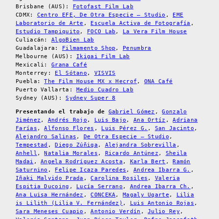
Brisbane (AUS):
Fotofast Film Lab
CDMX:
Centro EFE
, De Otra Especie – Studio
,
EME
Laboratorio de Arte
,
Escuela Activa de Fotografía
,
Estudio Tampiquito
,
FOCO Lab
,
La Vera Film House
Culiacán:
AlgoBien Lab
Guadalajara:
Filmamento Shop
,
Penumbra
Melbourne (AUS):
Ikigai Film Lab
Mexicali:
Grana Café
Monterrey:
El Sótano
,
VISVIS
Puebla:
The Film House MX x Hecrof
,
ONA Café
Puerto Vallarta:
Medio Cuadro Lab
Sydney (AUS):
Sydney Super 8
Presentando el trabajo de
Gabriel Gómez
,
Gonzalo
Jiménez
,
Andrés Rojo
,
Luis Bajo
,
Ana Ortíz
,
Adriana
Farías
,
Alfonso Flores
,
Luis Pérez G.
,
San Jacinto
,
Alejandro Salinas
,
De Otra Especie – Studio
,
Tempestad
,
Diego Zúñiga
,
Alejandra Sobrevilla
,
Anhell
,
Natalia Morales
,
Ricardo Antúnez
,
Sheila
Madai
,
Angela Rodríguez Acosta
,
Karla Bert
,
Ramón
Saturnino
,
Felipe Icaza Paredes
,
Andrea Ibarra G.
,
Iñaki Malvido Prada
,
Carolina Rosiles
,
Valeria
Espitia Ducoing
,
Lucía Serrano
,
Andrea Ibarra Ch.
,
Ana Luisa Hernández
,
CONCEKA
,
Magaly Ugarte
,
Lilia
is Lilith (Lilia V. Fernández)
,
Luis Antonio Rojas
,
Sara Meneses Cuapio
,
Antonio Verdín
,
Julio Rey
,