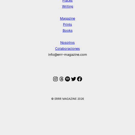
Places
Writing
Magazine
Prints
Books
Nosotrxs
Colaboraciones
info@errr-magazine.com
Instagram
Hilos
Spotify
Twitter
Facebook
© ERRR MAGAZINE 2026